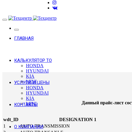
ГЛАВНАЯ
КАЛЬКУЛЯТОР ТО
HONDA
HYUNDAI
KIA
MINI
УСЛУГИ И ЦЕНЫ
HONDA
HYUNDAI
KIA
Данный прайс-лист сост
MINI
КОНТАКТЫ
wdt_ID
DESIGNATION 1
1
AUTO TRANSMISSION
О КОМПАНИИ