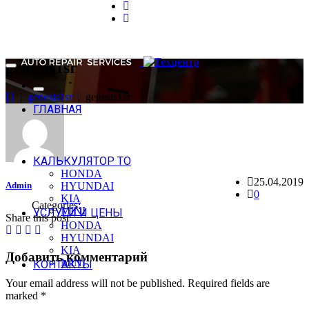
genesis1sr
|
genesis1sr
| genesis1sr
ГЛАВНАЯ
КАЛЬКУЛЯТОР ТО
HONDA
25.04.2019
Admin
HYUNDAI
0
KIA
Categories:
MINI
УСЛУГИ И ЦЕНЫ
Share this post
HONDA
HYUNDAI
KIA
Добавить комментарий
MINI
КОНТАКТЫ
Your email address will not be published.
Required fields are
marked
*